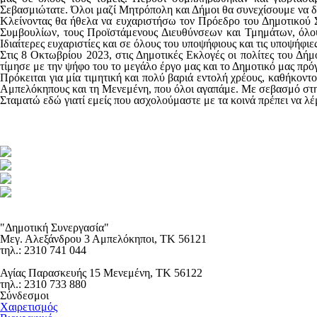
Σεβασμιώτατε. Όλοι μαζί Μητρόπολη και Δήμοι θα συνεχίσουμε να δι
Κλείνοντας θα ήθελα να ευχαριστήσω τον Πρόεδρο του Δημοτικού 
Συμβουλίων, τους Προϊστάμενους Διευθύνσεων και Τμημάτων, όλους
Ιδιαίτερες ευχαριστίες και σε όλους του υποψήφιους και τις υποψήφιε
Στις 8 Οκτωβρίου 2023, στις Δημοτικές Εκλογές οι πολίτες του Δή
τίμησε με την ψήφο του το μεγάλο έργο μας και το Δημοτικό μας πρ
Πρόκειται για μία τιμητική και πολύ βαριά εντολή χρέους, καθήκοντ
Αμπελόκηπους και τη Μενεμένη, που όλοι αγαπάμε. Με σεβασμό στην
Σταματώ εδώ γιατί εμείς που ασχολούμαστε με τα κοινά πρέπει να λέ
"Δημοτική Συνεργασία"
Μεγ. Αλεξάνδρου 3 Αμπελόκηποι, ΤΚ 56121
τηλ.: 2310 741 044
Αγίας Παρασκευής 15 Μενεμένη, ΤΚ 56122
τηλ.: 2310 733 880
Σύνδεσμοι
Χαιρετισμός