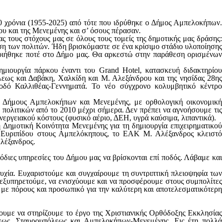
0 χρόνια (1955-2025) από τότε που ιδρύθηκε ο Δήμος Αμπελοκήπων.
ου και της Μενεμένης και σ’ όσους πέρασαν.
ς τους στόχους μας σε όλους τους τομείς της δημοτικής μας δράσης:
ση των πολιτών.
Ήδη βρισκόμαστε σε ένα κρίσιμο στάδιο υλοποίηση
οιήθηκε ποτέ στο Δήμο μας. Θα αρκεστώ στην παράθεση ορισμένων
ημιουργία πάρκου έναντι του
Grand
Hotel
, κατασκευή διδακτηρίο
εως και Δαβάκη, Χαλκίδη και Μ. Αλεξάνδρου και της νησίδας 28
ης
οδό Καλλιθέας-Γεννηματά. Το νέο σύγχρονο κολυμβητικό κέντρο
ν Δήμους Αμπελοκήπων και Μενεμένης, με ορθολογική οικονομική
 πολιτικών από το 2010 μέχρι σήμερα. Δεν πρέπει να αγνοήσουμε τις
νεργειακού κόστους (φυσικό αέριο, ΔΕΗ, υγρά καύσιμα, λιπαντικά).
 Δημοτική Κοινότητα Μενεμένης για τη δημιουργία επιχειρηματικού
- Ευριπίδου στους Αμπελόκηπους, το ΕΑΚ Μ. Αλέξανδρος κλειστό
Αλέξανδρος.
όδιες υπηρεσίες του Δήμου μας να βρίσκονται επί ποδός. Λάβαμε και
τυχία. Ευχαριστούμε και συγχαίρουμε τη συντριπτική πλειοψηφία των
 εξυπηρετούμε, να ενισχύουμε και να προσφέρουμε στους συμπολίτες
 με πόρους και προσωπικό για την καλύτερη και αποτελεσματικότερη
σουμε να στηρίζουμε το έργο της Χριστιανικής Ορθόδοξης Εκκλησίας
εως, Σταυρουπόλεως και Αμπελοκήπων-Μενεμένης. Εις έτη πολλά