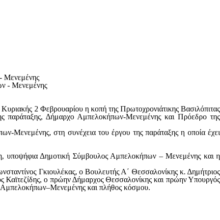
- Μενεμένης
 Κυριακής 2 Φεβρουαρίου η κοπή της Πρωτοχρονιάτικης Βασιλόπιτα
ης παράταξης, Δήμαρχο Αμπελοκήπων-Μενεμένης και Πρόεδρο της
ων-Μενεμένης, στη συνέχεια του έργου της παράταξης η οποία έχει
ύδη, υποψήφια Δημοτική Σύμβουλος Αμπελοκήπων – Μενεμένης και η
νσταντίνος Γκιουλέκας, ο Βουλευτής Α΄ Θεσσαλονίκης κ. Δημήτριος
ος Καϊτεζίδης, ο πρώην Δήμαρχος Θεσσαλονίκης και πρώην Υπουργός
μου Αμπελοκήπων–Μενεμένης και πλήθος κόσμου.