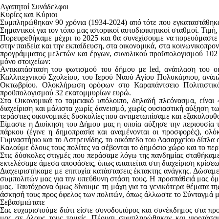
Αγαπητοί Συνάδελφοι
Κυρίες και Κύριοι
Συμπληρώθηκαν 90 χρόνια (1934-2024) από τότε που εγκαταστάθηκα
Σημαντικοί για τον τόπο μας ιστορικοί αυτοδιοικητικοί σταθμοί. Τι
Π
o
ρευρεθήκαμε μέχρι το 2025 και θα συνεχίσουμε να πορευόμαστε τ
στην παιδεία και την εκπαίδευση, στα οικονομικά, στα κοινωνικοπρον
προγράμματος μελετών και έργων, συνολικού προϋπολογισμού 102
μόνο στοιχείων:
Αντικατάσταση του φωτισμού του δήμου με
led
, ανάπλαση του ο
Καλλιτεχνικού Σχολείου, του Ιερού Ναού Αγίου Πολυκάρπου, ανάπ
Οκτωβρίου. Ολοκλήρωση ορόφων στο Καραπάντσειο Πολιτιστικό 
προϋπολογισμού 32 εκατομμυρίων ευρώ.
Στα Οικονομικά το ταμειακό υπόλοιπο, δηλαδή πλεόνασμα, είναι
διαχείριση και μάλιστα χωρίς δανεισμό, χωρίς ουσιαστική αύξηση τ
τεράστιες οικονομικές δυσκολίες που αντιμετωπίσαμε και εξακολουθ
Είμαστε η Διοίκηση του Δήμου μας η οποία αύξησε την περιουσία 
πάρκου (έγινε η δημοπρασία και αναμένονται οι προσφορές), ολ
Γυμναστήριο και το Αστρεινίδης, το οικόπεδο του Δασαρχείου δίπλ
Καλούμε όλους τους πολίτες να σέβονται το δημόσιο χώρο και το περ
Στις δύσκολες στιγμές που περάσαμε λόγω της πανδημίας σταθήκαμε 
εκτελέσαμε άμεσα αποφάσεις, όπως απαιτείται στη διαχείριση κρίσεω
Διαχειριστήκαμε με επιτυχία κατάστασεις έκτακτης ανάγκης. Δώσαμε
συμπολιτών μας για την υπεύθυνη στάση τους. Η προσπάθειά μας όμ
μας. Ταυτόχρονα όμως δίνουμε τη μάχη για τα γενικότερα θέματα τ
άσκησή τους προς όφελος των πολιτών, όπως άλλωστε το Σύνταγμά μα
Σεβασμιώτατε
Σας ευχαριστούμε διότι είστε συνοδοιπόρος και συνέκδημος στα πρ
μας σε όλους τους τομείς. Πέρυσι συμπληρώθηκαν και γιορτάσ