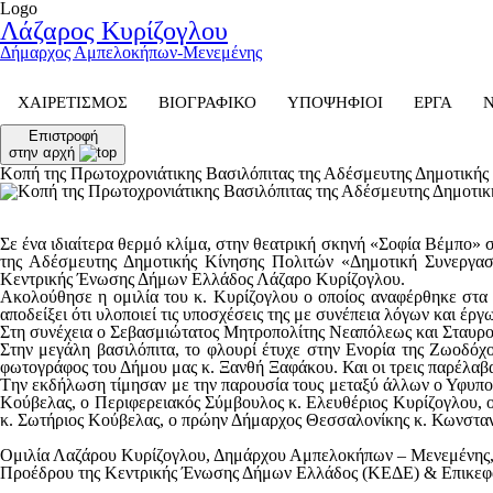
Logo
Λάζαρος Κυρίζογλου
Δήμαρχος Αμπελοκήπων-Μενεμένης
ΧΑΙΡΕΤΙΣΜΟΣ
ΒΙΟΓΡΑΦΙΚΟ
ΥΠΟΨΗΦΙΟΙ
ΕΡΓΑ
Επιστροφή
στην αρχή
Κοπή της Πρωτοχρονιάτικης Βασιλόπιτας της Αδέσμευτης Δημοτική
Σε ένα ιδιαίτερα θερμό κλίμα,
στην θεατρική σκηνή «Σοφία Βέμπο» σ
της Αδέσμευτης Δημοτικής Κίνησης Πολιτών «Δημοτική Συνεργα
Κεντρικής Ένωσης Δήμων Ελλάδος Λάζαρο Κυρίζογλου.
Ακολούθησε η ομιλία του κ. Κυρίζογλου ο οποίος αναφέρθηκε στα 
αποδείξει ότι υλοποιεί τις υποσχέσεις της με συνέπεια λόγων και έργ
Στη συνέχεια ο Σεβασμιώτατος
Μητροπολίτης Νεαπόλεως και Σταυρ
Στην μεγάλη βασιλόπιτα, το φλουρί έτυχε στην Ενορία της Ζωοδόχ
φωτογράφος του Δήμου μας κ. Ξανθή Ξαφάκου. Και οι τρεις παρέλαβα
Tην εκδήλωση τίμησαν με την παρουσία τους μεταξύ άλλων ο Υφυπο
Κούβελας, ο Περιφερειακός Σύμβουλος κ. Ελευθέριος Κυρίζογλου, 
κ. Σωτήριος Κούβελας, ο πρώην Δήμαρχος Θεσσαλονίκης κ. Κωνσταν
Ομιλία Λαζάρου Κυρίζογλου, Δημάρχου Αμπελοκήπων – Μενεμένης
Προέδρου της Κεντρικής Ένωσης Δήμων Ελλάδος (ΚΕΔΕ) & Επικεφα