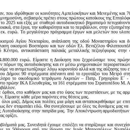
ν, που ιδρύθηκαν οι κοινότητες Αμπελοκήπων και Μενεμένης και 7
μή, μνημοσύνη, σεβασμός πρέπει στους πρώτους κατοίκους της Επταλόφ
ο 2025 και εξής με σταθερό αυτοδιοικητικό βηματισμό πετυχαίνοντα
οιακά, στα έργα, την καθαριότητα και το περιβάλλον
,
στην εξυπηρέτη
 εκ. ευρώ. Το μεγαλύτερο πρόγραμμα έργων και μελετών που υλοπ
ικισμού Αγίου Νεκταρίου, ανάπλαση της οδού Μοναστηρίου και δ
λαση οικισμού Βοσπόρου και των οδών Ελ. Βενιζέλου Φιλιππουπόλ
Κέντρο, αντικατάσταση παλαιάς μεταλλικής πεζογέφυρας στην 
 4.800.000 ευρώ. Είμαστε η Διοίκηση που ξεχρεώσαμε τους πρώη
ων πόρων της αυτοδιοίκησης και εν μέσω μνημονιακών περιοριστικών
ούμε να αντιμετωπίζουμε λόγω κορονοϊού αλλά και της αύξησης του ε
του Δήμου: 90 στρέμματα απέναντι από το εργοτάξιο του Μετρό στη
όκληρο το οικοδομικό τετράγωνο Ακριτών – Πατρ. Γρηγορίου Ε΄ 
α στο πρώην ΙΚΑ Ελευθερίας, τα 161 στρέμματα του Στρατοπέδου Μ. 
ιβάλλον.
όρθιοι, στο καθήκον μας και στο ύψος των περιστάσεων, με τις αρμ
ν. Είμαστε κάθε μέρα παρόντες στις θέσεις μας.
 όλοι μαζί, Δήμος και πολίτες μια μάχη και ανταποκριθήκαμε με επι
ως δεν σταματάει εδώ. Θα συνεχίσουμε με όλες τις δυνάμεις μας να
ης Αυτοδιοίκησης στην πατρίδα μας. Την Αποκέντρωση αρμοδιοτήτων
ς ορίζει.
οβλήματά μας. Συνειδητά έχουμε επιλέξει να στηρίζουμε και συνεχί
αμε τα 50άχρονα από την ίδρυση της Ιεράς Μητροπόλεως Νεαπόλ