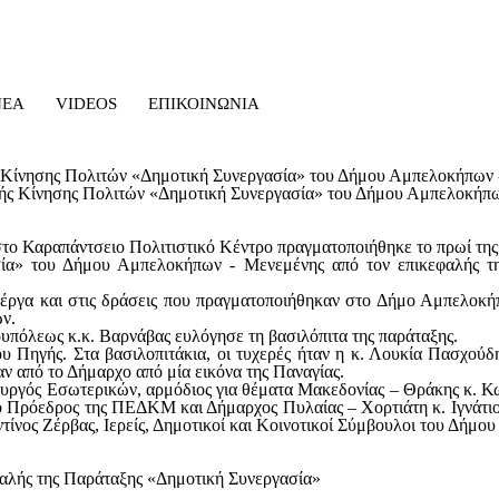
ΝΕΑ
VIDEOS
ΕΠΙΚΟΙΝΩΝΙΑ
ς Κίνησης Πολιτών «Δημοτική Συνεργασία» του Δήμου Αμπελοκήπων 
το Καραπάντσειο Πολιτιστικό Κέντρο πραγματοποιήθηκε το πρωί της
σία» του Δήμου Αμπελοκήπων - Μενεμένης από τον επικεφαλής τ
έργα και στις δράσεις που πραγματοποιήθηκαν στο Δήμο Αμπελοκήπ
ων.
ουπόλεως
κ.κ. Βαρνάβας ευλόγησε τη βασιλόπιτα της παράταξης.
ου Πηγής. Στα βασιλοπιτάκια, οι τυχερές ήταν η κ. Λουκία Πασχο
ν από το Δήμαρχο από μία εικόνα της Παναγίας.
υργός Εσωτερικών, αρμόδιος για θέματα Μακεδονίας – Θράκης κ. Κω
ο Πρόεδρος της ΠΕΔΚΜ και Δήμαρχος Πυλαίας – Χορτιάτη κ. Ιγνάτι
τίνος Ζέρβας, Ιερείς, Δημοτικοί και Κοινοτικοί Σύμβουλοι του Δή
,
λής της Παράταξης «Δημοτική Συνεργασία»