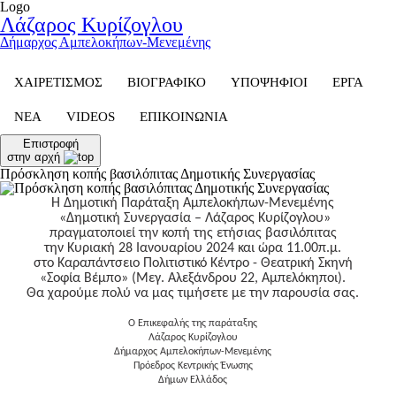
Logo
Λάζαρος Κυρίζογλου
Δήμαρχος Αμπελοκήπων-Μενεμένης
ΧΑΙΡΕΤΙΣΜΟΣ
ΒΙΟΓΡΑΦΙΚΟ
ΥΠΟΨΗΦΙΟΙ
ΕΡΓΑ
ΝΕΑ
VIDEOS
ΕΠΙΚΟΙΝΩΝΙΑ
Επιστροφή
στην αρχή
Πρόσκληση κοπής βασιλόπιτας Δημοτικής Συνεργασίας
Η Δημοτική Παράταξη Αμπελοκήπων-Μενεμένης
«Δημοτική Συνεργασία – Λάζαρος Κυρίζογλου»
πραγματοποιεί
την κοπή της ετήσιας βασιλόπιτας
τη
ν
Κ
υριακή 28 Ιανουαρίου 2024
και ώρα
11.00π.μ.
στο Καραπάντσειο
Πολιτιστικό Κέντρο - Θεατρική Σκηνή
«Σοφία Βέμπο» (Μεγ. Αλεξάνδρου 22, Αμπελόκηποι)
.
Θα χαρούμε πολύ να μας τιμήσετε με την παρουσία σας.
Ο Επικεφαλής της παράταξης
Λάζαρος Κυρίζογλου
Δήμαρχος Αμπελοκήπων-Μενεμένης
Πρόεδρος Κεντρικής Ένωσης
Δήμων Ελλάδ
o
ς